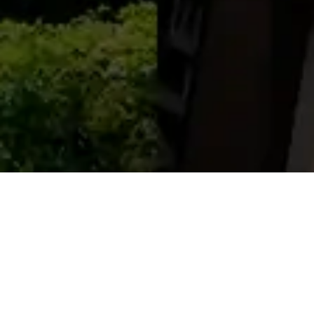
Nuestra oficina en
Florida
8400 NW 36TH Street, suit 450
Doral, Florida 33166