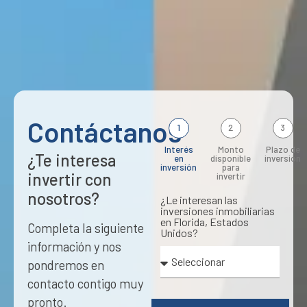
Contáctanos
1
2
3
Interés
Monto
Plazo de
¿Te interesa
en
disponible
inversión
inversión
para
invertir con
invertir
nosotros?
¿Le interesan las
inversiones inmobiliarias
en Florida, Estados
Completa la siguiente
Unidos?
información y nos
pondremos en
contacto contigo muy
pronto.